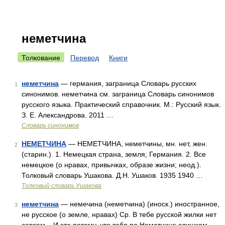
неметчина
Толкование
Перевод
Книги
неметчина
— германия, заграница Словарь русских
1
синонимов. неметчина см. заграница Словарь синонимов
русского языка. Практический справочник. М.: Русский язык.
З. Е. Александрова. 2011 …
Словарь синонимов
НЕМЕТЧИНА
— НЕМЕТЧИНА, неметчины, мн. нет, жен.
2
(старин.). 1. Немецкая страна, земля; Германия. 2. Все
немецкое (о нравах, привычках, образе жизни; неод.).
Толковый словарь Ушакова. Д.Н. Ушаков. 1935 1940 …
Толковый словарь Ушакова
неметчина
— немечина (неметчина) (иноск.) иностранное,
3
не русское (о земле, нравах) Ср. В тебе русской жилки нет