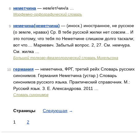
неметчина
— нем/ет/чин/а …
8
Морфемно-орфографический словарь
немечина(неметчина)
— (иноск.) иностранное, не русское
9
(о земле, нравах) Ср. В тебе русской жилки нет совсем... И
это потому, что тебя по Неметчине слишком долго таскали;
вот что.... Маркевич. Забытый вопрос. 2, 27. См. немчура.
См. жилка …
Большой толково-фразеологический словарь Михельсона
германия
— неметчина, ФРГ, третий рейх Словарь русских
10
синонимов. Германия Неметчина (устар.) Словарь
синонимов русского языка. Практический справочник. М.:
Русский язык. З. Е. Александрова. 2011 …
Словарь синонимов
Страницы
Следующая
→
1
2