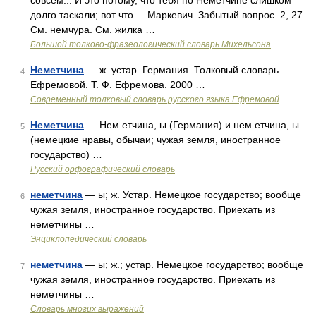
совсем... И это потому, что тебя по Неметчине слишком
долго таскали; вот что.... Маркевич. Забытый вопрос. 2, 27.
См. немчура. См. жилка …
Большой толково-фразеологический словарь Михельсона
Неметчина
— ж. устар. Германия. Толковый словарь
4
Ефремовой. Т. Ф. Ефремова. 2000 …
Современный толковый словарь русского языка Ефремовой
Неметчина
— Нем етчина, ы (Германия) и нем етчина, ы
5
(немецкие нравы, обычаи; чужая земля, иностранное
государство) …
Русский орфографический словарь
неметчина
— ы; ж. Устар. Немецкое государство; вообще
6
чужая земля, иностранное государство. Приехать из
неметчины …
Энциклопедический словарь
неметчина
— ы; ж.; устар. Немецкое государство; вообще
7
чужая земля, иностранное государство. Приехать из
неметчины …
Словарь многих выражений